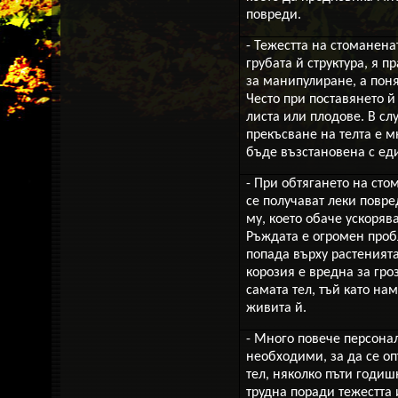
повреди.
- Тежестта на стоманенат
грубата й структура, я п
за манипулиране, а поня
Често при поставянето й
листа или плодове. В сл
прекъсване на телта е м
бъде възстановена с ед
- При обтягането на сто
се получават леки повре
му, което обаче ускоряв
Ръждата е огромен пробл
попада върху растенията
корозия е вредна за гроз
самата тел, тъй като на
живита й.
- Много повече персона
необходими, за да се о
тел, няколко пъти годиш
трудна поради тежестта 