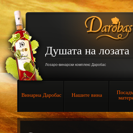
Душата на лозат
Лозаро-винарски комплекс Даробас
Посадъ
Винарна Даробас
Нашите вина
матер