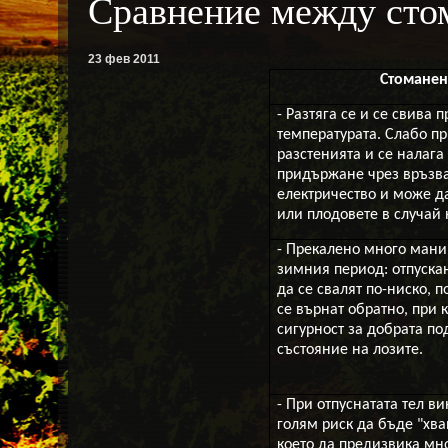
Сравнение между стом
23 фев 2011
Стоманен
- Разтяга се и се свива 
температурата. Слабо п
разстенията и се налаг
придържане чрез връзв
електричество и може да
или плодовете в случай 
- Прекалено много мани
зимния период: отпускан
да се свалят по-ниско, 
се върнат обратно, при 
сигурност за добрата п
състояние на лозите.
- При отпуснатата тел в
голям риск да бъде "хва
което да предизвика мн