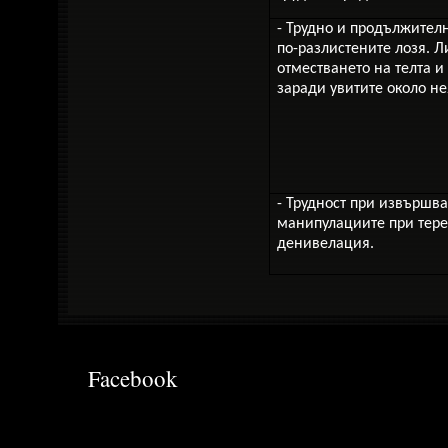
- Трудно и продължител
по-разлистените лозя. Л
отместването на телта и
заради увитите около не
- Трудност при извършв
манипулациите при тере
денивелация.
Facebook