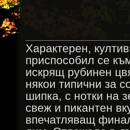
Характерен, култив
приспособил се към
искрящ рубинен цвя
някои типични за с
шипка, с нотки на 
свеж и пикантен вк
впечатляващ финал,