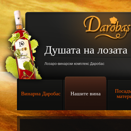
Душата на лозат
Лозаро-винарски комплекс Даробас
Посадъ
Винарна Даробас
Нашите вина
матер