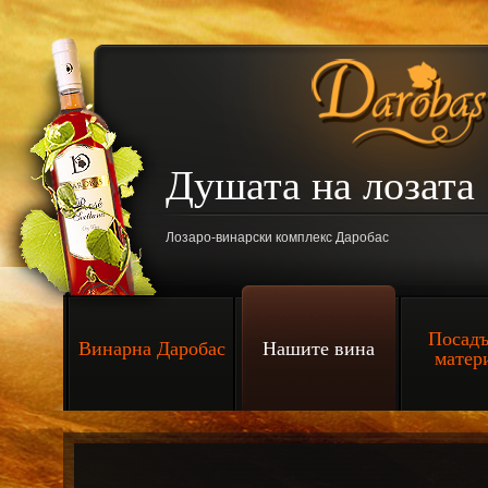
Душата на лозат
Лозаро-винарски комплекс Даробас
Посадъ
Винарна Даробас
Нашите вина
матер