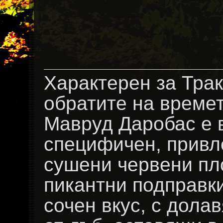
Характерен за Трак
обратите на времет
Мавруд Даробас е в
специфичен, привл
сушени червени пл
пикантни подправки
сочен вкус, с дола